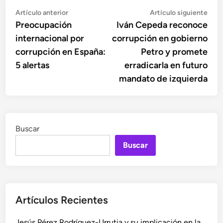
Navegación
Artículo
Artí
Artículo anterior
Artículo siguiente
anterior:
sigu
Preocupación
Iván Cepeda reconoce
de
internacional por
corrupción en gobierno
entradas
corrupción en España:
Petro y promete
5 alertas
erradicarla en futuro
mandato de izquierda
Buscar
Buscar
Artículos Recientes
Jesús Pérez Rodríguez-Urrutia y su implicación en la