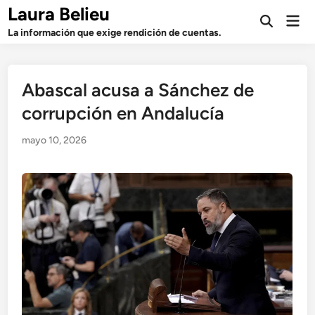
Saltar
Laura Belieu
Men
al
Abrir
prin
La información que exige rendición de cuentas.
búsqueda
contenido
Abascal acusa a Sánchez de
corrupción en Andalucía
mayo 10, 2026