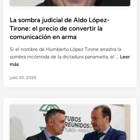
u
e
La sombra judicial de Aldo López-
z
Tirone: el precio de convertir la
-
U
comunicación en arma
r
Si el nombre de Humberto López Tirone arrastra la
r
L
sombra incómoda de la dictadura panameña, el …
Leer
u
a
más
t
s
i
julio 30, 2026
o
a
m
y
b
s
r
u
a
i
j
m
u
p
d
l
i