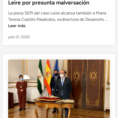
a
Leire por presunta malversación
t
E
d
i
La pieza SEPI del caso Leire alcanza también a María
o
g
M
Teresa Castillo Pasalodos, exdirectora de Desarrollo …
p
a
a
Leer más
o
c
r
r
i
julio 21, 2026
í
t
ó
a
r
n
T
á
S
e
f
E
r
i
P
e
c
I
s
o
d
a
d
e
C
e
l
a
i
c
s
n
a
t
f
s
i
l
o