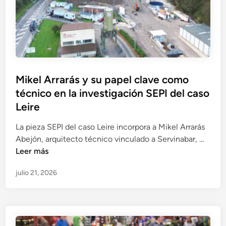
v
s
A
a
i
p
p
l
l
ú
a
d
e
b
r
e
g
l
i
I
i
i
c
D
a
c
Mikel Arrarás y su papel clave como
i
E
d
o
técnico en la investigación SEPI del caso
o
A
a
s
y
Leire
,
e
l
c
n
La pieza SEPI del caso Leire incorpora a Mikel Arrarás
a
i
T
M
Abejón, arquitecto técnico vinculado a Servinabar, …
p
t
u
i
Leer más
o
a
b
k
s
d
o
julio 21, 2026
e
i
o
s
l
b
e
R
A
l
n
e
r
e
c
u
r
r