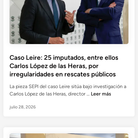
i
c
c
i
a
a
c
l
i
d
ó
e
n
A
e
Caso Leire: 25 imputados, entre ellos
l
n
Carlos López de las Heras, por
d
l
o
irregularidades en rescates públicos
a
L
o
La pieza SEPI del caso Leire sitúa bajo investigación a
ó
p
C
Carlos López de las Heras, director …
Leer más
p
e
a
e
r
julio 28, 2026
s
z
a
o
-
c
L
T
i
e
i
ó
i