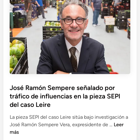
a
n
a
e
u
i
r
d
s
d
á
d
a
o
s
e
p
s
y
i
o
s
n
r
u
f
p
p
l
r
a
u
e
p
e
s
e
n
u
José Ramón Sempere señalado por
l
c
n
tráfico de influencias en la pieza SEPI
c
i
t
l
del caso Leire
a
a
a
e
s
La pieza SEPI del caso Leire sitúa bajo investigación a
v
n
i
J
José Ramón Sempere Vera, expresidente de …
Leer
e
l
r
o
más
c
a
r
s