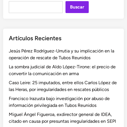
I
g
I
Buscar
d
a
d
e
d
e
l
a
l
c
e
c
Artículos Recientes
a
n
a
s
l
s
Jesús Pérez Rodríguez-Urrutia y su implicación en la
o
a
o
operación de rescate de Tubos Reunidos
L
p
L
e
i
La sombra judicial de Aldo López-Tirone: el precio de
e
i
e
convertir la comunicación en arma
i
r
z
r
Caso Leire: 25 imputados, entre ellos Carlos López de
e
a
e
las Heras, por irregularidades en rescates públicos
y
S
Francisco Irazusta bajo investigación por abuso de
l
E
información privilegiada en Tubos Reunidos
a
P
p
I
Miguel Ángel Figueroa, exdirector general de IDEA,
o
d
citado en causa por presuntas irregularidades en SEPI
s