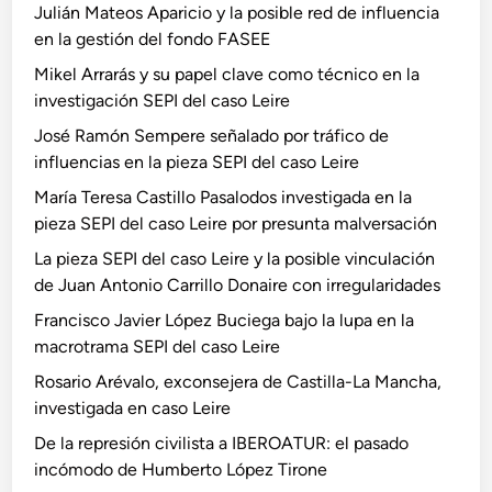
e
Julián Mateos Aparicio y la posible red de influencia
i
l
en la gestión del fondo FASEE
b
c
Mikel Arrarás y su papel clave como técnico en la
l
a
investigación SEPI del caso Leire
e
s
v
o
José Ramón Sempere señalado por tráfico de
i
L
influencias en la pieza SEPI del caso Leire
n
e
María Teresa Castillo Pasalodos investigada en la
c
i
pieza SEPI del caso Leire por presunta malversación
u
r
La pieza SEPI del caso Leire y la posible vinculación
l
e
de Juan Antonio Carrillo Donaire con irregularidades
a
p
c
o
Francisco Javier López Buciega bajo la lupa en la
i
r
macrotrama SEPI del caso Leire
ó
p
Rosario Arévalo, exconsejera de Castilla-La Mancha,
n
r
investigada en caso Leire
d
e
De la represión civilista a IBEROATUR: el pasado
e
s
incómodo de Humberto López Tirone
J
u