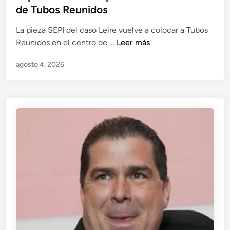
de Tubos Reunidos
La pieza SEPI del caso Leire vuelve a colocar a Tubos
J
Reunidos en el centro de …
Leer más
e
agosto 4, 2026
s
ú
s
P
é
r
e
z
R
o
d
r
í
g