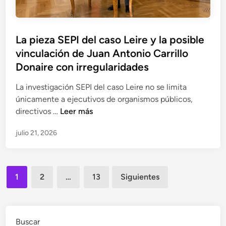
l
u
L
l
e
e
o
n
i
La pieza SEPI del caso Leire y la posible
P
c
r
vinculación de Juan Antonio Carrillo
a
i
e
s
Donaire con irregularidades
a
a
s
La investigación SEPI del caso Leire no se limita
l
e
únicamente a ejecutivos de organismos públicos,
o
n
L
directivos …
Leer más
d
l
a
o
a
julio 21, 2026
p
s
p
i
i
i
e
n
e
Paginación
z
v
z
1
2
…
13
Siguientes
a
e
de
a
S
s
S
entradas
E
t
E
P
Buscar
i
P