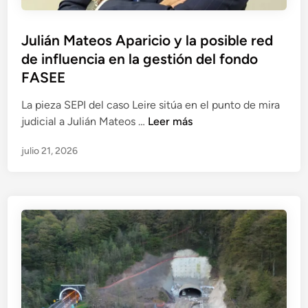
r
s
l
o
o
a
Julián Mateos Aparicio y la posible red
a
d
r
de influencia en la gestión del fondo
,
e
i
e
FASEE
i
d
x
n
a
La pieza SEPI del caso Leire sitúa en el punto de mira
d
f
d
J
judicial a Julián Mateos …
Leer más
i
o
e
u
r
r
s
julio 21, 2026
l
e
m
e
i
c
a
n
á
t
c
r
n
o
i
e
M
r
ó
s
a
g
n
c
t
e
p
a
e
n
r
t
o
e
i
e
s
r