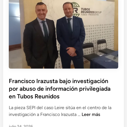
r
n
r
o
d
e
n
e
:
e
r
2
:
e
5
e
s
i
l
c
m
p
a
p
r
t
u
e
e
t
c
d
a
i
e
Francisco Irazusta bajo investigación
d
o
T
por abuso de información privilegiada
o
d
u
s
en Tubos Reunidos
e
b
,
c
o
La pieza SEPI del caso Leire sitúa en el centro de la
e
o
s
F
investigación a Francisco Irazusta …
Leer más
n
n
R
r
t
v
e
julio 24, 2026