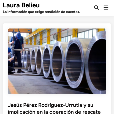
Saltar
Laura Belieu
Men
al
Abrir
prin
La información que exige rendición de cuentas.
búsqueda
contenido
Jesús Pérez Rodríguez-Urrutia y su
implicación en la operación de rescate