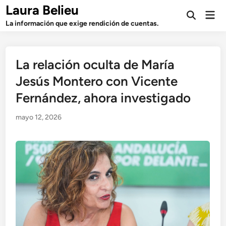
Saltar
Laura Belieu
Men
al
Abrir
prin
La información que exige rendición de cuentas.
búsqueda
contenido
La relación oculta de María
Jesús Montero con Vicente
Fernández, ahora investigado
mayo 12, 2026