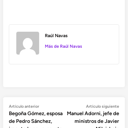
Raúl Navas
Más de Raúl Navas
Navegación
Artículo
Artí
Artículo anterior
Artículo siguiente
anterior:
sigu
Begoña Gómez, esposa
Manuel Adorni, jefe de
de
de Pedro Sánchez,
ministros de Javier
entradas