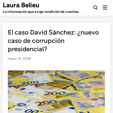
Saltar
Laura Belieu
Men
al
Abrir
prin
La información que exige rendición de cuentas.
búsqueda
contenido
El caso David Sánchez: ¿nuevo
caso de corrupción
presidencial?
mayo 14, 2026