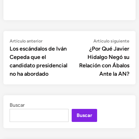
Navegación
Artículo
Artí
Artículo anterior
Artículo siguiente
anterior:
sigu
Los escándalos de Iván
¿Por Qué Javier
de
Cepeda que el
Hidalgo Negó su
entradas
candidato presidencial
Relación con Ábalos
no ha abordado
Ante la AN?
Buscar
Buscar