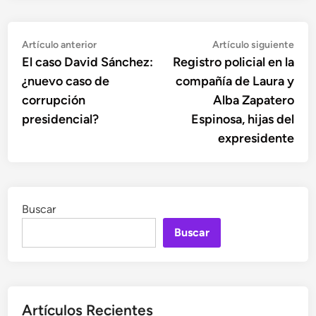
Navegación
Artículo
Artí
Artículo anterior
Artículo siguiente
anterior:
sigu
El caso David Sánchez:
Registro policial en la
de
¿nuevo caso de
compañía de Laura y
entradas
corrupción
Alba Zapatero
presidencial?
Espinosa, hijas del
expresidente
Buscar
Buscar
Artículos Recientes