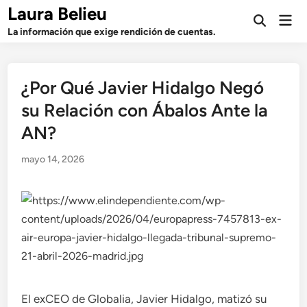
Saltar
Laura Belieu
Men
al
Abrir
prin
La información que exige rendición de cuentas.
búsqueda
contenido
¿Por Qué Javier Hidalgo Negó
su Relación con Ábalos Ante la
AN?
mayo 14, 2026
El exCEO de Globalia, Javier Hidalgo, matizó su