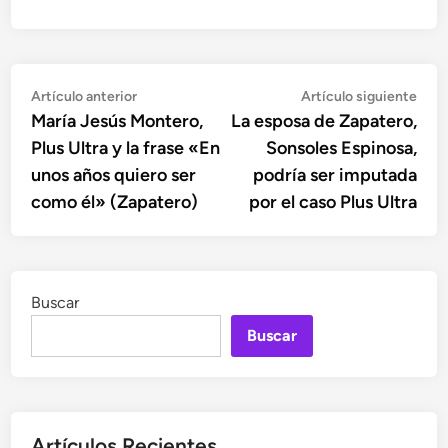
Navegación
Artículo
Artí
Artículo anterior
Artículo siguiente
anterior:
sigu
María Jesús Montero,
La esposa de Zapatero,
de
Plus Ultra y la frase «En
Sonsoles Espinosa,
entradas
unos años quiero ser
podría ser imputada
como él» (Zapatero)
por el caso Plus Ultra
Buscar
Buscar
Artículos Recientes