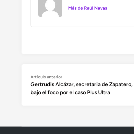
Más de Raúl Navas
Navegación
Artículo
Artículo anterior
anterior:
Gertrudis Alcázar, secretaria de Zapatero,
de
bajo el foco por el caso Plus Ultra
entradas