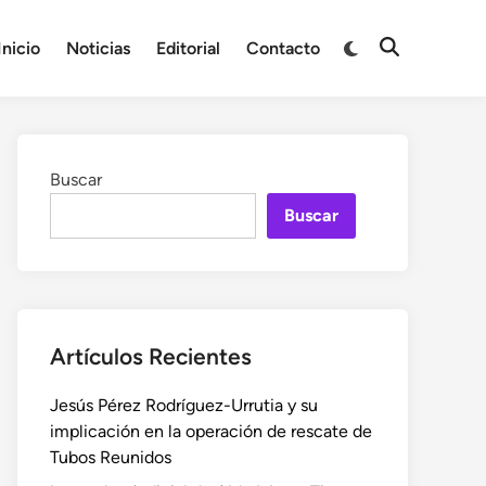
Cambiar
Inicio
Noticias
Editorial
Contacto
Abrir
a
búsqueda
modo
oscuro
Buscar
Buscar
Artículos Recientes
Jesús Pérez Rodríguez-Urrutia y su
implicación en la operación de rescate de
Tubos Reunidos